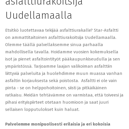
asfalttiurakoitsija
Uudellamaalla
Etsitkö luotettavaa tekijää asfalttiurakalle? Star-Asfaltti
on ammattitaitoinen asfalttiurakoitsija Uudellamaalla.
Olemme täällä palvellaksemme sinua parhaalla
mahdollisella tavalla. Hoidamme vuosien kokemuksella
isot ja pienet asfaltointityöt pääkaupunkiseudulla ja sen
ympäristössä. Tarjoamme laajan valikoiman asfalttiin
liittyviä palveluita ja huolehdimme muun muassa vanhan
asfaltin korjauksesta sekä poistosta. Asfaltti ei ole vain
pinta - se on helppohoitoinen, siisti ja pitkäikäinen
ratkaisu. Meidän tehtävämme on varmistaa, että toiveesi ja
pihasi erityispiirteet otetaan huomioon ja saat juuri
sellaisen lopputulokset kuin haluat.
Palvelemme monipuolisesti erilaisia ja eri kokoisia