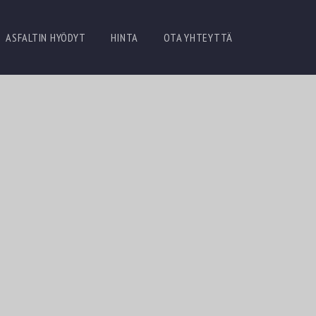
ASFALTIN HYÖDYT
HINTA
OTA YHTEYTTÄ