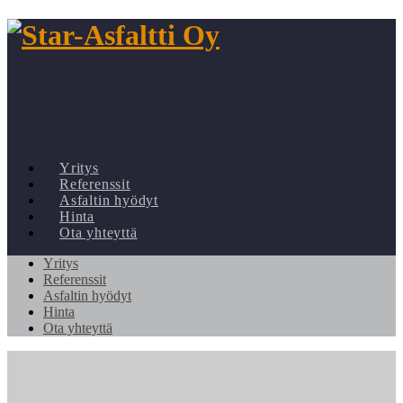
Yritys
Referenssit
Asfaltin hyödyt
Hinta
Ota yhteyttä
Yritys
Referenssit
Asfaltin hyödyt
Hinta
Ota yhteyttä